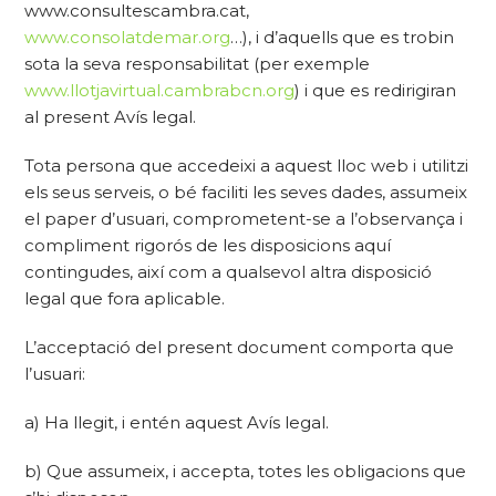
www.consultescambra.cat,
www.consolatdemar.org
…), i d’aquells que es trobin
sota la seva responsabilitat (per exemple
www.llotjavirtual.cambrabcn.org
) i que es redirigiran
al present Avís legal.
Tota persona que accedeixi a aquest lloc web i utilitzi
els seus serveis, o bé faciliti les seves dades, assumeix
el paper d’usuari, comprometent-se a l’observança i
compliment rigorós de les disposicions aquí
contingudes, així com a qualsevol altra disposició
legal que fora aplicable.
L’acceptació del present document comporta que
l’usuari:
a) Ha llegit, i entén aquest Avís legal.
b) Que assumeix, i accepta, totes les obligacions que