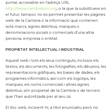
portal, accessible en l’adreça URL
http://www.cambrabcn.org
, o la que la substitueixi en
el futur; tampoc no es permet presentar les pàgines
web de la Cambra o la informació que contenen
sota marcs, signes distintius, marques o
denominacions socials o comercials d’una altra
persona, empresa o entitat.
PROPIETAT INTEL·LECTUAL I INDUSTRIAL
Aquest web i tots els seus continguts, inclosos els
textos, els documents, les fotografies, els dibuixos, les
representacions gràfiques, les bases de dades, els
programes informàtics, així com els logotips, les
marques, els noms comercials i altres signes
distintius, són propietat de la Cambra o de tercers
que l’han autoritzada per al seu ús.
El lloc web, incloent-hi, a títol enunciatiu però no