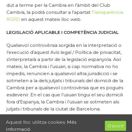
dut a terme per la Cambra en l’àmbit del Club
Cambra, la podrà consultar a l’apartat
Transparència
RGPD
en aquest mateix lloc web.
LEGISLACIÓ APLICABLE I COMPETÈNCIA JUDICIAL
Qualsevol controvèrsia sorgida en la interpretació o
l’execució d’aquest Avís legal / Política de privacitat,
s’interpretarà a partir de la legislació espanyola. Així
mateix, la Cambra i l’usuari, si cap normativa no ho
impedís, renuncien a qualsevol altra jurisdicció i se
sotmeten a la dels jutjats i tribunals del domicili de la
Cambra per a qualsevol controvèrsia que es pogués
esdevenir. En el cas que l’usuari tingui el seu domicili
fora d’Espanya, la Cambra i l’usuari se sotmeten als
jutjats i tribunals de la ciutat de Barcelona.
Última actualització: Juny 2020
Aquest lloc utilitza cookies:
Més
D'acord
Informació