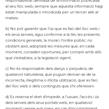
responsabilitat derivada de la informació publicada
al seu lloc web, sempre que aquesta informació hagi
estat manipulada o introduïda per un tercer aliè al
mateix.
b) No pot garantir que l’ús que es faci del lloc web i
els seus serveis, sigui conforme a la llei, les presents
condicions generals, la moral i l’ordre públic; no
obstant això, adoptarà les mesures que, en cada
moment, consideri oportunes, per complir amb allò
que s’estableix, a la legislació vigent.
c) No és responsable dels danys o perjudicis, de
qualsevol naturalesa, que puguin derivar-se de la
incorrecta, il·legítima o il·lícita utilització, que es faci
del lloc web o dels continguts que s’hi ofereixen.
d) Es reserva el dret d’impedir, a l’usuari, l’accés i ús
dels serveis dels seus portals web, en qualsevol
moment i sense avís previ, en cas d’incompliment