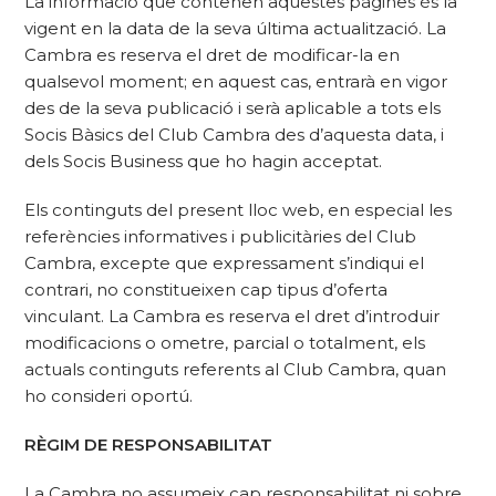
La informació que contenen aquestes pàgines és la
vigent en la data de la seva última actualització. La
Cambra es reserva el dret de modificar-la en
qualsevol moment; en aquest cas, entrarà en vigor
des de la seva publicació i serà aplicable a tots els
Socis Bàsics del Club Cambra des d’aquesta data, i
dels Socis Business que ho hagin acceptat.
Els continguts del present lloc web, en especial les
referències informatives i publicitàries del Club
Cambra, excepte que expressament s’indiqui el
contrari, no constitueixen cap tipus d’oferta
vinculant. La Cambra es reserva el dret d’introduir
modificacions o ometre, parcial o totalment, els
actuals continguts referents al Club Cambra, quan
ho consideri oportú.
RÈGIM DE RESPONSABILITAT
La Cambra no assumeix cap responsabilitat ni sobre