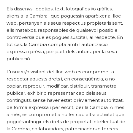
Els dissenys, logotips, text, fotografies i/o gràfics,
aliens a la Cambra i que poguessin aparèixer al lloc
web, pertanyen als seus respectius propietaris sent,
ells mateixos, responsables de qualsevol possible
controvèrsia que es pogués suscitar, al respecte. En
tot cas, la Cambra compta amb l’autorització
expressa i prèvia, per part dels autors, per la seva
publicació.
L’usuari i/o visitant del lloc web es compromet a
respectar aquests drets i, en conseqüència, a no
copiar, reproduir, modificar, distribuir, transmetre,
publicar, exhibir o representar cap dels seus
continguts, sense haver estat prèviament autoritzat,
de forma expressa i per escrit, per la Cambra. A més
a més, es compromet a no fer cap altra activitat que
pogués infringir els drets de propietat intel·lectual de
la Cambra, col·laboradors, patrocinadors o tercers.