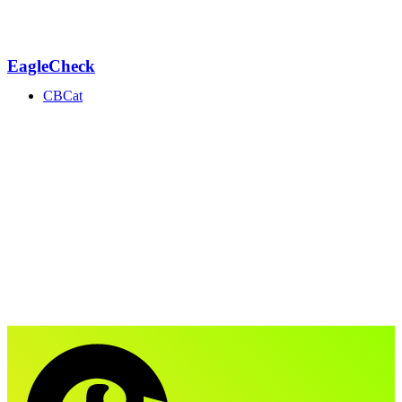
EagleCheck
CBCat