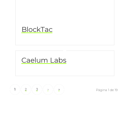
BlockTac
Caelum Labs
1
2
3
›
»
Pàgina 1 de 19