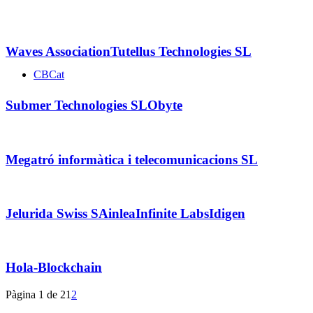
Waves Association
Tutellus Technologies SL
CBCat
Submer Technologies SL
Obyte
Megatró informàtica i telecomunicacions SL
Jelurida Swiss SA
inlea
Infinite Labs
Idigen
Hola-Blockchain
Pàgina 1 de 2
1
2