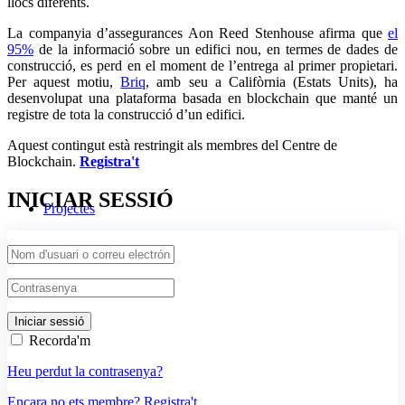
llocs diferents.
La companyia d’assegurances Aon Reed Stenhouse afirma que
el
95%
de la informació sobre un edifici nou, en termes de dades de
construcció, es perd en el moment de l’entrega al primer propietari.
Per aquest motiu,
Briq
, amb seu a Califòrnia (Estats Units), ha
desenvolupat una plataforma basada en blockchain que manté un
registre de tota la construcció d’un edifici.
Aquest contingut està restringit als membres del Centre de
Blockchain.
Registra't
INICIAR SESSIÓ
Projectes
Recorda'm
Heu perdut la contrasenya?
Encara no ets membre? Registra't