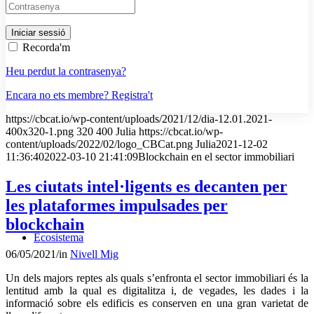
Recorda'm
Heu perdut la contrasenya?
Encara no ets membre? Registra't
https://cbcat.io/wp-content/uploads/2021/12/dia-12.01.2021-
400x320-1.png
320
400
Julia
https://cbcat.io/wp-
content/uploads/2022/02/logo_CBCat.png
Julia
2021-12-02
11:36:40
2022-03-10 21:41:09
Blockchain en el sector immobiliari
Les ciutats intel·ligents es decanten per
les plataformes impulsades per
blockchain
Ecosistema
06/05/2021
/
in
Nivell Mig
Un dels majors reptes als quals s’enfronta el sector immobiliari és la
lentitud amb la qual es digitalitza i, de vegades, les dades i la
informació sobre els edificis es conserven en una gran varietat de