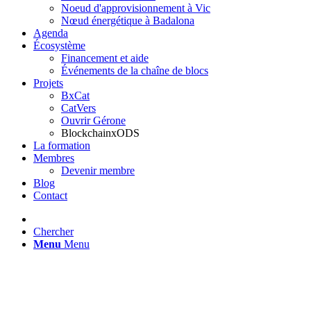
Noeud d'approvisionnement à Vic
Nœud énergétique à Badalona
Agenda
Écosystème
Financement et aide
Événements de la chaîne de blocs
Projets
BxCat
CatVers
Ouvrir Gérone
BlockchainxODS
La formation
Membres
Devenir membre
Blog
Contact
Chercher
Menu
Menu