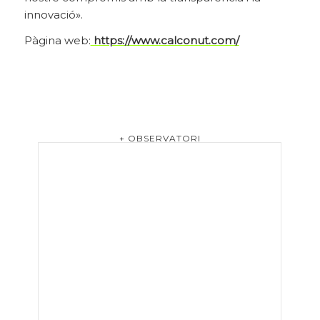
innovació
».
Pàgina web:
https://www.calconut.com/
+ OBSERVATORI