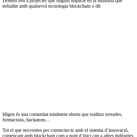
Donem veu a projectes que tinguin impacte en la indústria que
treballin amb qualsevol tecnologia blockchain o dlt
Idigen és una comunitat totalment oberta que realitza xerrades,
formacions, hackatons…
Tot el que necessites per connectar-te amb el sistema d’innovació,
començant amb blockchain com a punt d’inici cap a altres indústries