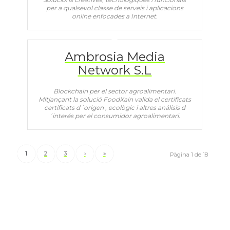
per a qualsevol classe de serveis i aplicacions
online enfocades a Internet.
Ambrosia Media
Network S.L
Blockchain per el sector agroalimentari.
Mitjançant la solució FoodXain valida el certificats
certificats d´origen , ecològic i altres análisis d
´interés per el consumidor agroalimentari.
1
2
3
›
»
Pàgina 1 de 18