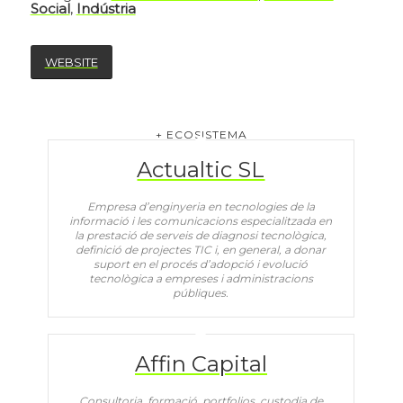
Social
,
Indústria
WEBSITE
+ ECOSISTEMA
Actualtic SL
​Empresa d’enginyeria en tecnologies de la
informació i les comunicacions especialitzada en
la prestació de serveis de diagnosi tecnològica,
definició de projectes TIC i, en general, a donar
suport en el procés d’adopció i evolució
tecnològica a empreses i administracions
públiques.
Affin Capital
Consultoria, formació, portfolios, custodia de