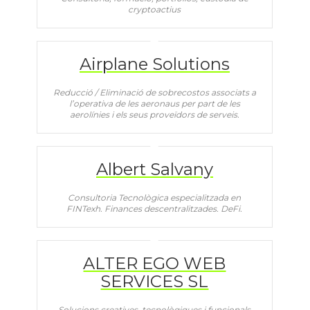
cryptoactius
Airplane Solutions
Reducció / Eliminació de sobrecostos associats a
l’operativa de les aeronaus per part de les
aerolínies i els seus proveïdors de serveis.
Albert Salvany
Consultoria Tecnològica especialitzada en
FINTexh. Finances descentralitzades. DeFi.
ALTER EGO WEB
SERVICES SL
Solucions creatives, tecnològiques i funcionals