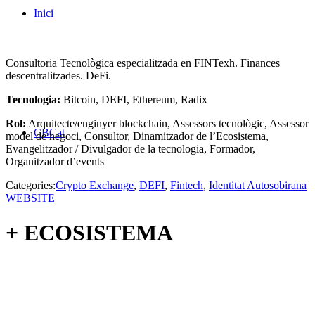
Inici
Consultoria Tecnològica especialitzada en FINTexh. Finances
descentralitzades. DeFi.
Tecnologia:
Bitcoin, DEFI, Ethereum, Radix
Rol:
Arquitecte/enginyer blockchain, Assessors tecnològic, Assessor
CBCat
model de negoci, Consultor, Dinamitzador de l’Ecosistema,
Evangelitzador / Divulgador de la tecnologia, Formador,
Organitzador d’events
Categories:
Crypto Exchange
,
DEFI
,
Fintech
,
Identitat Autosobirana
WEBSITE
+ ECOSISTEMA