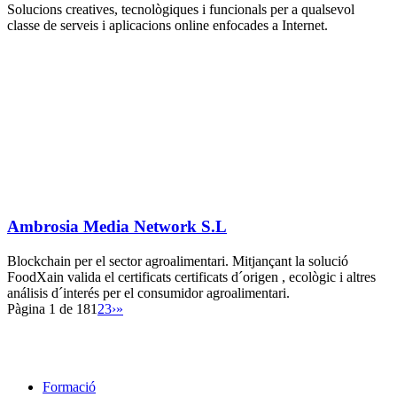
Solucions creatives, tecnològiques i funcionals per a qualsevol
classe de serveis i aplicacions online enfocades a Internet.
Ambrosia Media Network S.L
Blockchain per el sector agroalimentari. Mitjançant la solució
FoodXain valida el certificats certificats d´origen , ecològic i altres
análisis d´interés per el consumidor agroalimentari.
Pàgina 1 de 18
1
2
3
›
»
Formació