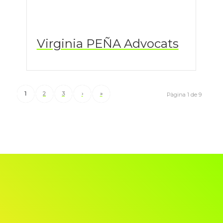
Virginia PEÑA Advocats
1
2
3
›
»
Pàgina 1 de 9