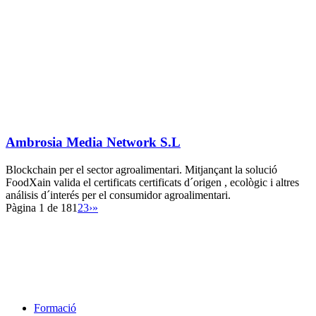
Ambrosia Media Network S.L
Blockchain per el sector agroalimentari. Mitjançant la solució
FoodXain valida el certificats certificats d´origen , ecològic i altres
análisis d´interés per el consumidor agroalimentari.
Pàgina 1 de 18
1
2
3
›
»
Formació