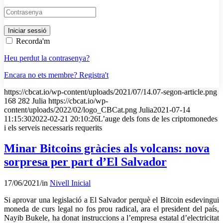
Recorda'm
Heu perdut la contrasenya?
Encara no ets membre? Registra't
https://cbcat.io/wp-content/uploads/2021/07/14.07-segon-article.png
168
282
Julia
https://cbcat.io/wp-
content/uploads/2022/02/logo_CBCat.png
Julia
2021-07-14
11:15:30
2022-02-21 20:10:26
L’auge dels fons de les criptomonedes
i els serveis necessaris requerits
Minar Bitcoins gràcies als volcans: nova
sorpresa per part d’El Salvador
17/06/2021
/
in
Nivell Inicial
Si aprovar una legislació a El Salvador perquè el Bitcoin esdevingui
moneda de curs legal no fos prou radical, ara el president del país,
Nayib Bukele, ha donat instruccions a l’empresa estatal d’electricitat