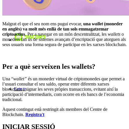
Malgrat el que el seu nom ens pugui evocar,
una
wallet
(moneder
en anglès) va molt més enllà de tan sols emmagatzemar
criptoactius
. Per a navegar en un món descentralitzat, les
wallets
o
moneders fan ús de sistemes avançats d’encriptació que atorguen als
seus usuaris una forma segura de participar en les xarxes blockchain.
Per a què serveixen les wallets?
Una “
wallet”
és un moneder virtual de criptomonedes que permet a
l’usuari consultar el seu saldo, operar entre diferents xarxes
Cercar
blockchain i signar les seves pròpies transaccions, evitant així la
participació d’intermediaris, com ocorre en els bancs de l’economia
tradicional.
Aquest contingut està restringit als membres del Centre de
Blockchain.
Registra't
INICIAR SESSIÓ