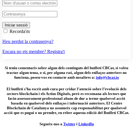
Recorda'm
Heu perdut la contrasenya?
Encara no ets membre? Registra't
Si teniu comentaris sobre algun dels continguts del butlletí CBCat, si voleu
tractar algun tema, o si, per alguna raó, algun dels enllaços anteriors no
funciona, poseu-vos en contacte amb nosaltres a:
info@cbcat.io
El butlletí s’ha escrit amb cura per cridar l’atenció sobre l’evolució dels
sectors blockchain i els Actius Digitals, però es recomana als lectors que
facin assessorament professional abans de dur a terme qualsevol acció
basada en qualsevol dels enllaços i informació anteriors. El Centre
Blockchain de Catalunya no assumeix cap responsabilitat per qualsevol
acció que es pugui o no prendre, en rebre aquesta edició del Butlletí CBCat.
Segueix-nos a
Twitter
i
LinkedIn