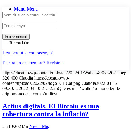
Menu
Menu
Recorda'm
Heu perdut la contrasenya?
Encara no ets membre? Registra't
https://cbcat.io/wp-content/uploads/2022/01/Wallet-400x320-1.jpeg
320
400
Claudia
https://cbcat.io/wp-
content/uploads/2022/02/logo_CBCat.png
Claudia
2022-01-12
09:30:12
2022-03-10 21:52:25
Què és una ‘wallet’ o moneder de
criptomonedes i com s’utilitza
Actius digitals. El Bitcoin és una
cobertura contra la inflació?
21/10/2021
/
in
Nivell Mig