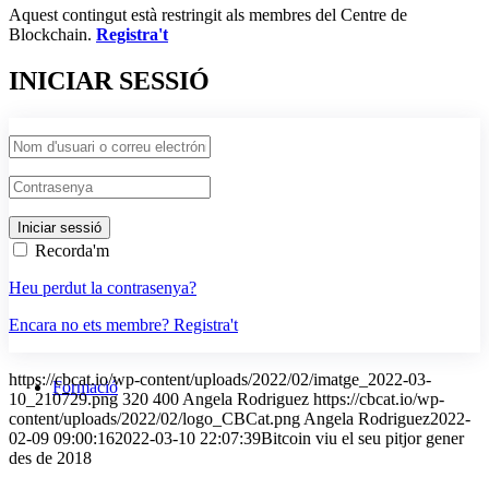
Aquest contingut està restringit als membres del Centre de
Blockchain.
Registra't
INICIAR SESSIÓ
Recorda'm
Heu perdut la contrasenya?
Encara no ets membre? Registra't
https://cbcat.io/wp-content/uploads/2022/02/imatge_2022-03-
Formació
10_210729.png
320
400
Angela Rodriguez
https://cbcat.io/wp-
content/uploads/2022/02/logo_CBCat.png
Angela Rodriguez
2022-
02-09 09:00:16
2022-03-10 22:07:39
Bitcoin viu el seu pitjor gener
des de 2018