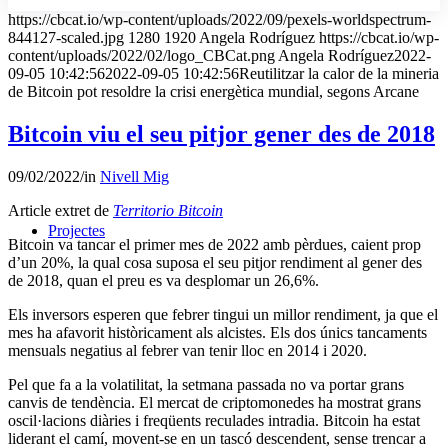
https://cbcat.io/wp-content/uploads/2022/09/pexels-worldspectrum-
844127-scaled.jpg
1280
1920
Angela Rodríguez
https://cbcat.io/wp-
content/uploads/2022/02/logo_CBCat.png
Angela Rodríguez
2022-
09-05 10:42:56
2022-09-05 10:42:56
Reutilitzar la calor de la mineria
de Bitcoin pot resoldre la crisi energètica mundial, segons Arcane
Bitcoin viu el seu pitjor gener des de 2018
09/02/2022
/
in
Nivell Mig
Article extret de
Territorio Bitcoin
Projectes
Bitcoin va tancar el primer mes de 2022 amb pèrdues, caient prop
d’un 20%, la qual cosa suposa el seu pitjor rendiment al gener des
de 2018, quan el preu es va desplomar un 26,6%.
Els inversors esperen que febrer tingui un millor rendiment, ja que el
mes ha afavorit històricament als alcistes. Els dos únics tancaments
mensuals negatius al febrer van tenir lloc en 2014 i 2020.
Pel que fa a la volatilitat, la setmana passada no va portar grans
canvis de tendència. El mercat de criptomonedes ha mostrat grans
oscil·lacions diàries i freqüents reculades intradia. Bitcoin ha estat
liderant el camí, movent-se en un tascó descendent, sense trencar a