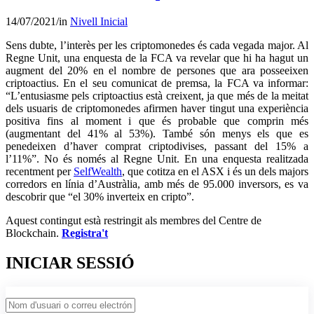
14/07/2021
/
in
Nivell Inicial
Sens dubte, l’interès per les criptomonedes és cada vegada major. Al
Regne Unit, una enquesta de la FCA va revelar que hi ha hagut un
augment del 20% en el nombre de persones que ara posseeixen
criptoactius. En el seu comunicat de premsa, la FCA va informar:
“L’entusiasme pels criptoactius està creixent, ja que més de la meitat
dels usuaris de criptomonedes afirmen haver tingut una experiència
positiva fins al moment i que és probable que comprin més
(augmentant del 41% al 53%). També són menys els que es
penedeixen d’haver comprat criptodivises, passant del 15% a
l’11%”. No és només al Regne Unit. En una enquesta realitzada
recentment per
SelfWealth
, que cotitza en el ASX i és un dels majors
corredors en línia d’Austràlia, amb més de 95.000 inversors, es va
descobrir que “el 30% inverteix en cripto”.
Aquest contingut està restringit als membres del Centre de
Blockchain.
Registra't
INICIAR SESSIÓ