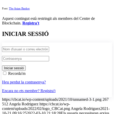
Font:
The Asian Banker
Aquest contingut està restringit als membres del Centre de
Blockchain.
Registra't
INICIAR SESSIÓ
Recorda'm
Heu perdut la contrasenya?
Encara no ets membre? Registra't
https://cbcat.io/wp-content/uploads/2021/10/unnamed-3-1.png
267
512
Angela Rodriguez
https://cbcat.io/wp-
content/uploads/2022/02/logo_CBCat.png
Angela Rodriguez
2021-
10-21 09:16:25
2022-03-10 21:18:28
Els usuaris necessitaran arxius