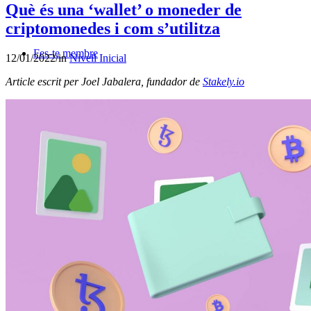
Què és una ‘wallet’ o moneder de
criptomonedes i com s’utilitza
Fes-te membre
12/01/2022
/
in
Nivell Inicial
Article escrit per
Joel Jabalera
, fundador de
Stakely.io
Blog
Contacte