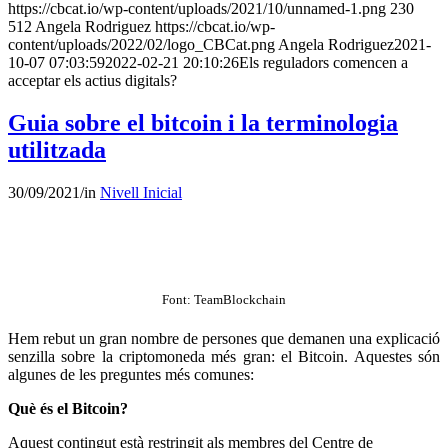
https://cbcat.io/wp-content/uploads/2021/10/unnamed-1.png
230
512
Angela Rodriguez
https://cbcat.io/wp-
content/uploads/2022/02/logo_CBCat.png
Angela Rodriguez
2021-
10-07 07:03:59
2022-02-21 20:10:26
Els reguladors comencen a
acceptar els actius digitals?
Guia sobre el bitcoin i la terminologia
utilitzada
30/09/2021
/
in
Nivell Inicial
Font: TeamBlockchain
Hem rebut un gran nombre de persones que demanen una explicació
senzilla sobre la criptomoneda més gran: el Bitcoin. Aquestes són
algunes de les preguntes més comunes:
Què és el Bitcoin?
Aquest contingut està restringit als membres del Centre de