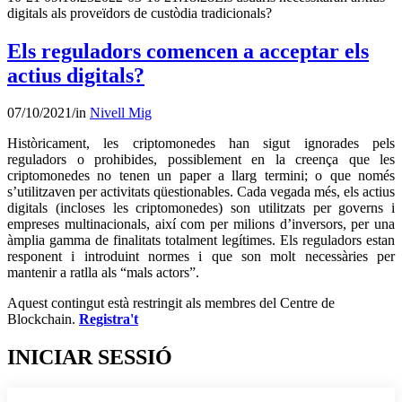
digitals als proveïdors de custòdia tradicionals?
Els reguladors comencen a acceptar els
actius digitals?
07/10/2021
/
in
Nivell Mig
Històricament, les criptomonedes han sigut ignorades pels
reguladors o prohibides, possiblement en la creença que les
criptomonedes no tenen un paper a llarg termini; o que només
s’utilitzaven per activitats qüestionables. Cada vegada més, els actius
digitals (incloses les criptomonedes) son utilitzats per governs i
empreses multinacionals, així com per milions d’inversors, per una
àmplia gamma de finalitats totalment legítimes. Els reguladors estan
responent i introduint normes i que son molt necessàries per
mantenir a ratlla als “mals actors”.
Aquest contingut està restringit als membres del Centre de
Blockchain.
Registra't
INICIAR SESSIÓ