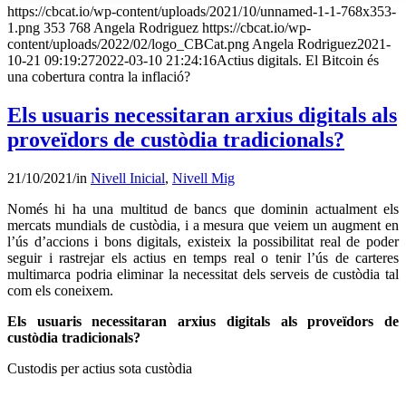
https://cbcat.io/wp-content/uploads/2021/10/unnamed-1-1-768x353-
1.png
353
768
Angela Rodriguez
https://cbcat.io/wp-
content/uploads/2022/02/logo_CBCat.png
Angela Rodriguez
2021-
10-21 09:19:27
2022-03-10 21:24:16
Actius digitals. El Bitcoin és
una cobertura contra la inflació?
Els usuaris necessitaran arxius digitals als
proveïdors de custòdia tradicionals?
21/10/2021
/
in
Nivell Inicial
,
Nivell Mig
Només hi ha una multitud de bancs que dominin actualment els
mercats mundials de custòdia, i a mesura que veiem un augment en
l’ús d’accions i bons digitals, existeix la possibilitat real de poder
seguir i rastrejar els actius en temps real o tenir l’ús de carteres
multimarca podria eliminar la necessitat dels serveis de custòdia tal
com els coneixem.
Els usuaris necessitaran arxius digitals als proveïdors de
custòdia tradicionals?
Custodis per actius sota custòdia