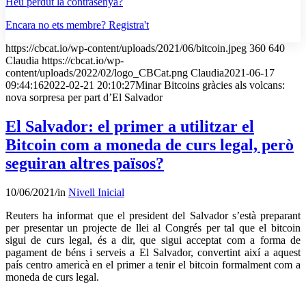
Heu perdut la contrasenya?
Encara no ets membre? Registra't
https://cbcat.io/wp-content/uploads/2021/06/bitcoin.jpeg
360
640
Claudia
https://cbcat.io/wp-
content/uploads/2022/02/logo_CBCat.png
Claudia
2021-06-17
09:44:16
2022-02-21 20:10:27
Minar Bitcoins gràcies als volcans:
nova sorpresa per part d’El Salvador
El Salvador: el primer a utilitzar el
Bitcoin com a moneda de curs legal, però
seguiran altres països?
10/06/2021
/
in
Nivell Inicial
Reuters ha informat que el president del Salvador s’està preparant
per presentar un projecte de llei al Congrés per tal que el bitcoin
sigui de curs legal, és a dir, que sigui acceptat com a forma de
pagament de béns i serveis a El Salvador, convertint així a aquest
país centro americà en el primer a tenir el bitcoin formalment com a
moneda de curs legal.