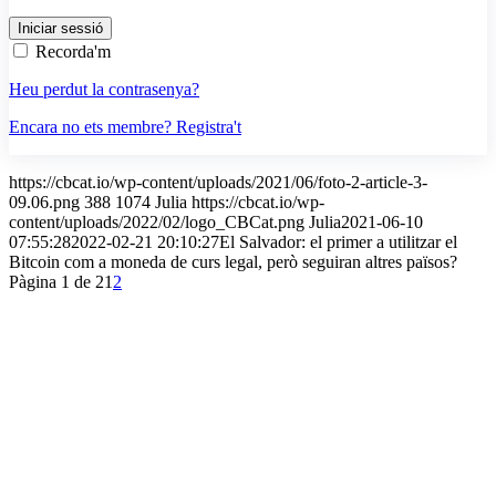
Recorda'm
Heu perdut la contrasenya?
Encara no ets membre? Registra't
https://cbcat.io/wp-content/uploads/2021/06/foto-2-article-3-
09.06.png
388
1074
Julia
https://cbcat.io/wp-
content/uploads/2022/02/logo_CBCat.png
Julia
2021-06-10
07:55:28
2022-02-21 20:10:27
El Salvador: el primer a utilitzar el
Bitcoin com a moneda de curs legal, però seguiran altres països?
Pàgina 1 de 2
1
2