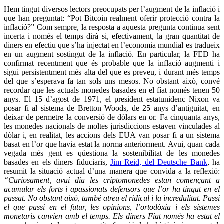
Hem tingut diversos lectors preocupats per l’augment de la inflació i
que han preguntat: “Pot Bitcoin realment oferir protecció contra la
inflació?” Com sempre, la resposta a aquesta pregunta continua sent
incerta i només el temps dirà si, efectivament, la gran quantitat de
diners en efectiu que s’ha injectat en l’economia mundial es tradueix
en un augment sostingut de la inflació. En particular, la FED ha
confirmat recentment que és probable que la inflació augmenti i
sigui persistentment més alta del que es preveu, i durant més temps
del que s’esperava fa tan sols uns mesos. No obstant això, convé
recordar que les actuals monedes basades en el fíat només tenen 50
anys. El 15 d’agost de 1971, el president estatunidenc Nixon va
posar fi al sistema de Bretton Woods, de 25 anys d’antiguitat, en
deixar de permetre la conversió de dòlars en or. Fa cinquanta anys,
les monedes nacionals de moltes jurisdiccions estaven vinculades al
dòlar i, en realitat, les accions dels EUA van posar fi a un sistema
basat en l’or que havia estat la norma anteriorment. Avui, quan cada
vegada més gent es qüestiona la sostenibilitat de les monedes
basades en els diners fiduciaris,
Jim Reid, del Deutsche Bank
, ha
resumit la situació actual d’una manera que convida a la reflexió:
“Curiosament, avui dia les criptomonedes estan començant a
acumular els forts i apassionats defensors que l’or ha tingut en el
passat. No obstant això, també atreu el ridícul i la incredulitat. Passi
el que passi en el futur, les opinions, l’ortodòxia i els sistemes
monetaris canvien amb el temps. Els diners Fíat només ha estat el