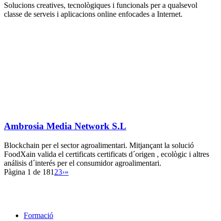
Solucions creatives, tecnològiques i funcionals per a qualsevol
classe de serveis i aplicacions online enfocades a Internet.
Ambrosia Media Network S.L
Blockchain per el sector agroalimentari. Mitjançant la solució
FoodXain valida el certificats certificats d´origen , ecològic i altres
análisis d´interés per el consumidor agroalimentari.
Pàgina 1 de 18
1
2
3
›
»
Formació