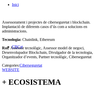
Inici
Assessorament i projectes de ciberseguretat i blockchain.
Implantació de diferents casos d’ús com a solucions en
administracions.
Tecnologia:
Chainlink, Ethereum
CBCat
Rol:
Assessor tecnològic, Assessor model de negoci,
Desenvolupador Blockchain, Divulgador de la tecnologia,
Organitzador d’events, Partner tecnològic, Ciberseguretat
Categories:
Ciberseguretat
WEBSITE
+ ECOSISTEMA