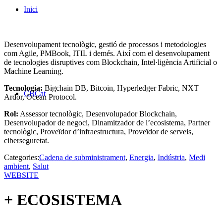
Inici
Desenvolupament tecnològic, gestió de processos i metodologies
com Agile, PMBook, ITIL i demés. Així com el desenvolupament
de tecnologies disruptives com Blockchain, Intel·ligència Artificial o
Machine Learning.
Tecnologia:
Bigchain DB, Bitcoin, Hyperledger Fabric, NXT
CBCat
Ardor, Ocean Protocol.
Rol:
Assessor tecnològic, Desenvolupador Blockchain,
Desenvolupador de negoci, Dinamitzador de l’ecosistema, Partner
tecnològic, Proveïdor d’infraestructura, Proveïdor de serveis,
ciberseguretat.
Categories:
Cadena de subministrament
,
Energia
,
Indústria
,
Medi
ambient
,
Salut
WEBSITE
+ ECOSISTEMA