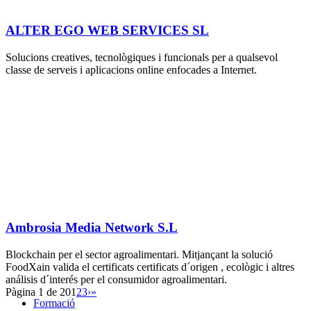
ALTER EGO WEB SERVICES SL
Solucions creatives, tecnològiques i funcionals per a qualsevol
classe de serveis i aplicacions online enfocades a Internet.
Ambrosia Media Network S.L
Blockchain per el sector agroalimentari. Mitjançant la solució
FoodXain valida el certificats certificats d´origen , ecològic i altres
análisis d´interés per el consumidor agroalimentari.
Pàgina 1 de 20
1
2
3
›
»
Formació