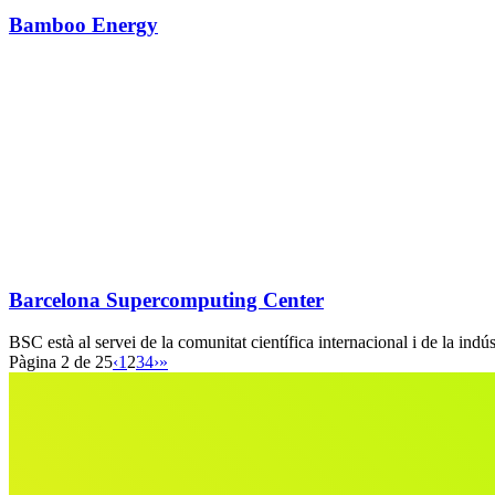
Bamboo Energy
Barcelona Supercomputing Center
BSC està al servei de la comunitat científica internacional i de la ind
Pàgina 2 de 25
‹
1
2
3
4
›
»