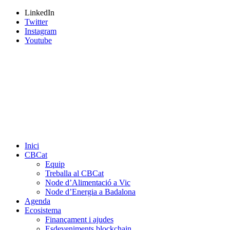
LinkedIn
Twitter
Instagram
Youtube
Inici
CBCat
Equip
Treballa al CBCat
Node d’Alimentació a Vic
Node d’Energia a Badalona
Agenda
Ecosistema
Finançament i ajudes
Esdeveniments blockchain