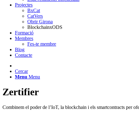
Projectes
BxCat
CatVers
Obrir Girona
BlockchainxODS
Formació
Membres
Fes-te membre
Blog
Contacte
Cercar
Menu
Menu
Zertifier
Combinem el poder de l’IoT, la blockchain i els smartcontracts per ofe