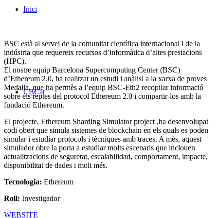
Inici
BSC està al servei de la comunitat científica internacional i de la
indústria que requereix recursos d’informàtica d’altes prestacions
(HPC).
El nostre equip Barcelona Supercomputing Center (BSC)
d’Ethereum 2.0, ha realitzat un estudi i anàlisi a la xarxa de proves
Medalla, que ha permès a l’equip BSC-Eth2 recopilar informació
CBCat
sobre els reptes del protocol Ethereum 2.0 i compartir-los amb la
fundació Ethereum.
El projecte, Ethereum Sharding Simulator project ,ha desenvolupat
codi obert que simula sistemes de blockchain en els quals es poden
simular i estudiar protocols i tècniques amb traces. A més, aquest
simulador obre la porta a estudiar molts escenaris que inclouen
actualitzacions de seguretat, escalabilidad, comportament, impacte,
disponibilitat de dades i molt més.
Tecnologia:
Ethereum
Roll:
Investigador
WEBSITE