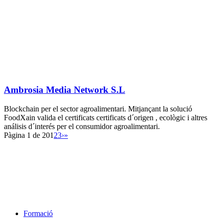
Ambrosia Media Network S.L
Blockchain per el sector agroalimentari. Mitjançant la solució
FoodXain valida el certificats certificats d´origen , ecològic i altres
análisis d´interés per el consumidor agroalimentari.
Pàgina 1 de 20
1
2
3
›
»
Formació