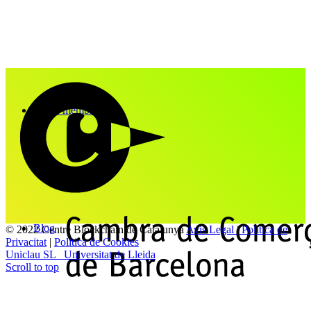
Fes-te membre
Blog
© 2022 Centre Blockchain de Catalunya
Avis Legal | Politica de
Privacitat
|
Politica de Cookies
Uniclau SL
Universitat de Lleida
Scroll to top