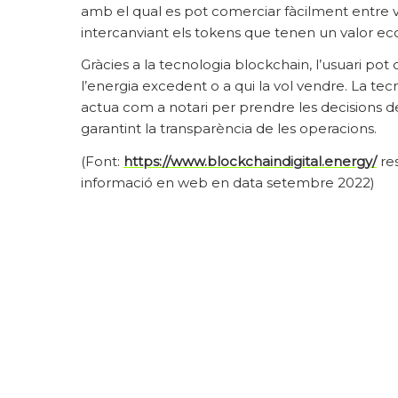
amb el qual es pot comerciar fàcilment entre 
intercanviant els tokens que tenen un valor ec
Gràcies a la tecnologia blockchain, l’usuari pot
l’energia excedent o a qui la vol vendre. La te
actua com a notari per prendre les decisions de 
garantint la transparència de les operacions.
(Font:
https://www.blockchaindigital.energy/
re
informació en web en data setembre 2022)