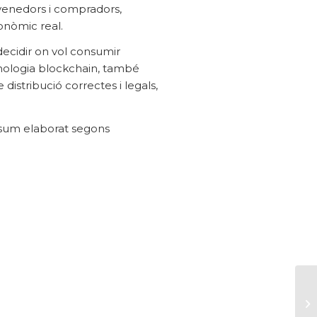
venedors i compradors,
onòmic real.
 decidir on vol consumir
cnologia blockchain, també
distribució correctes i legals,
sum elaborat segons