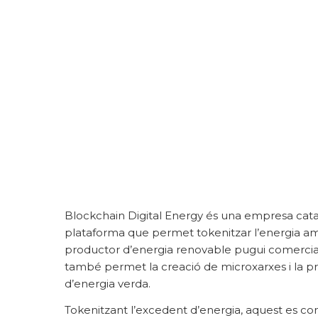
istema
Projectes
Formació
Fes-te me
PEER-TO-PEER (P2P) ENERGY TRADING
Blockchain Digital Energy és una empresa cat
plataforma que permet tokenitzar l’energia am
productor d’energia renovable pugui comercia
també permet la creació de microxarxes i la pr
d’energia verda.
Tokenitzant l’excedent d’energia, aquest es conv