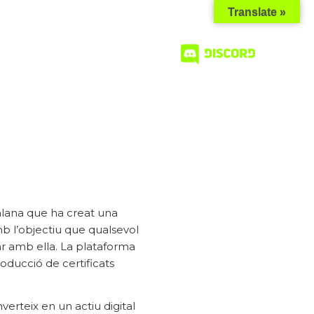
Translate »
mbre
Blog
Contacte
alana que ha creat una
b l’objectiu que qualsevol
r amb ella. La plataforma
oducció de certificats
erteix en un actiu digital