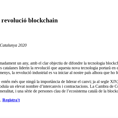
 revolució blockchain
 Catalunya 2020
dament un any, amb el clar objectiu de difondre la tecnologia blockchai
catalanes liderin la revolució que aquesta nova tecnologia portarà en el
nys, la revolució industrial es va iniciar al nostre país alhora que ho f
én més que ningú la importància de liderar el canvi; ja al segle XIV, 
 produïa un elevat nombre d’intercanvis i contractacions. La Cambra de Co
ralitat, i una sèrie de persones clau de l’ecosistema català de la bloc
n.
Registra't