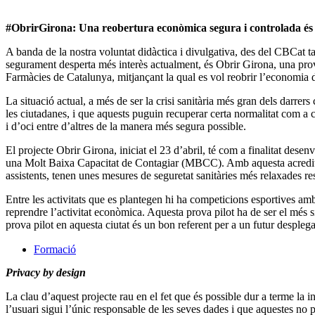
#ObrirGirona: Una reobertura econòmica segura i controlada és 
A banda de la nostra voluntat didàctica i divulgativa, des del CBCat t
segurament desperta més interès actualment, és Obrir Girona, una prova 
Farmàcies de Catalunya, mitjançant la qual es vol reobrir l’economia 
La situació actual, a més de ser la crisi sanitària més gran dels darrer
les ciutadanes, i que aquests puguin recuperar certa normalitat com a co
i d’oci entre d’altres de la manera més segura possible.
El projecte Obrir Girona, iniciat el 23 d’abril, té com a finalitat dese
una Molt Baixa Capacitat de Contagiar (MBCC). Amb aquesta acreditaci
assistents, tenen unes mesures de seguretat sanitàries més relaxades res
Entre les activitats que es plantegen hi ha competicions esportives am
reprendre l’activitat econòmica. Aquesta prova pilot ha de ser el més sim
prova pilot en aquesta ciutat és un bon referent per a un futur desplegam
Formació
Privacy by design
La clau d’aquest projecte rau en el fet que és possible dur a terme la 
l’usuari sigui l’únic responsable de les seves dades i que aquestes no p