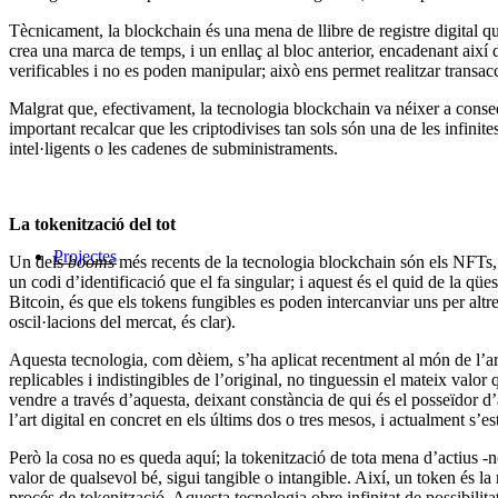
Tècnicament, la blockchain és una mena de llibre de registre digital q
crea una marca de temps, i un enllaç al bloc anterior, encadenant així
verificables i no es poden manipular; això ens permet realitzar transa
Malgrat que, efectivament, la tecnologia blockchain va néixer a conse
important recalcar que les criptodivises tan sols són una de les infinite
intel·ligents o les cadenes de subministraments.
La tokenització del tot
Projectes
Un dels
booms
més recents de la tecnologia blockchain són els NFTs
un codi d’identificació que el fa singular; i aquest és el quid de la q
Bitcoin, és que els tokens fungibles es poden intercanviar uns per altre
oscil·lacions del mercat, és clar).
Aquesta tecnologia, com dèiem, s’ha aplicat recentment al món de l’art
replicables i indistingibles de l’original, no tinguessin el mateix valo
vendre a través d’aquesta, deixant constància de qui és el posseïdor d’
l’art digital en concret en els últims dos o tres mesos, i actualment s’
Però la cosa no es queda aquí; la tokenització de tota mena d’actius -n
valor de qualsevol bé, sigui tangible o intangible. Així, un token és la r
procés de tokenització. Aquesta tecnologia obre infinitat de possibilita