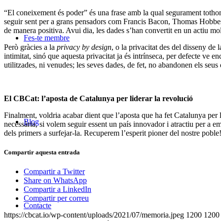
“El coneixement és poder” és una frase amb la qual segurament tothom est
seguir sent per a grans pensadors com Francis Bacon, Thomas Hobbes o
de manera positiva. Avui dia, les dades s’han convertit en un actiu molt 
Fes-te membre
Però gràcies a la
privacy by design
, o la privacitat des del disseny de
intimitat, sinó que aquesta privacitat ja és intrínseca, per defecte ve e
utilitzades, ni venudes; les seves dades, de fet, no abandonen els seus 
El CBCat: l’aposta de Catalunya per liderar la revolució
Finalment, voldria acabar dient que l’aposta que ha fet Catalunya per 
Blog
necessària, si volem seguir essent un país innovador i atractiu per a e
dels primers a surfejar-la. Recuperem l’esperit pioner del nostre poble
Compartir aquesta entrada
Compartir a Twitter
Share on WhatsApp
Compartir a LinkedIn
Compartir per correu
Contacte
https://cbcat.io/wp-content/uploads/2021/07/memoria.jpeg
1200
1200