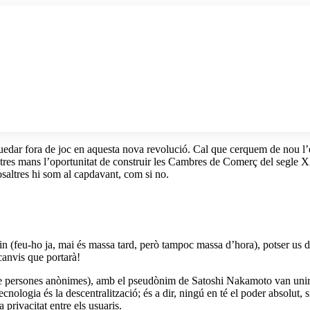
dar fora de joc en aquesta nova revolució. Cal que cerquem de nou l’es
ostres mans l’oportunitat de construir les Cambres de Comerç del segle XX
nosaltres hi som al capdavant, com si no.
in (feu-ho ja, mai és massa tard, però tampoc massa d’hora), potser us
canvis que portarà!
persones anònimes), amb el pseudònim de Satoshi Nakamoto van unir una
nologia és la descentralització; és a dir, ningú en té el poder absolut, si
 privacitat entre els usuaris.