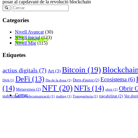
posar al capdavant de la revolució blockchain
Categories
Nivell Avançat
(30)
Nivell Inicial
(123)
Nivell Mig
(115)
Etiquetes
Bitcoin
(19)
Blockchai
actius digitals
(7)
Art
(3)
DeFi
(13)
Ecosistema
(6)
Drets d'autor
(2)
D4A
(1)
Dia de la dona
(1)
NFT
(20)
(14)
NFTs
(14)
Obrir 
Metaversos
(2)
obrir
(1)
Cercar
stablecoin
(2)
traçabilitat
(2)
Vot digi
telecomunicació
(1)
trading
(1)
Transparència
(1)