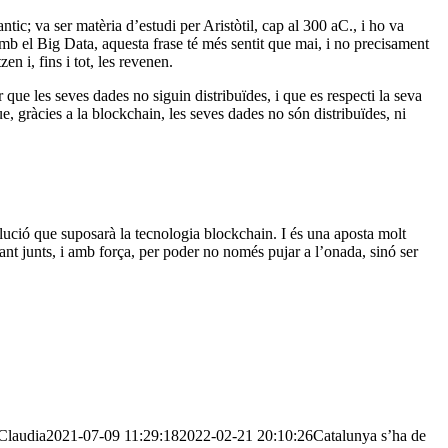
tic; va ser matèria d’estudi per Aristòtil, cap al 300 aC., i ho va
 el Big Data, aquesta frase té més sentit que mai, i no precisament
n i, fins i tot, les revenen.
 que les seves dades no siguin distribuïdes, i que es respecti la seva
ue, gràcies a la blockchain, les seves dades no són distribuïdes, ni
olució que suposarà la tecnologia blockchain. I és una aposta molt
ant junts, i amb força, per poder no només pujar a l’onada, sinó ser
Claudia
2021-07-09 11:29:18
2022-02-21 20:10:26
Catalunya s’ha de