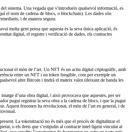
ts del sistema. Una vegada que s’introdueix qualsevol informació, es
’aquí el nom de cadena de blocs, o blockchain). Les dades són
ermediaris, i de manera segura.
vui molta gent pensa que aquesta és la seva única aplicació, és
itat digital, el registre i verificació de dades, els contractes
ionat el món de l’art. Un NFT és un actiu digital criptogràfic, amb
 diferència entre un NFT i un token fungible, com per exemple un
qualsevol altre Bitcoin i tindrà el mateix valor (deixant de banda les
 imatge d’una obra digital, i això provocava que aquestes, per ser
eador pugui registrar la seva obra a la cadena de blocs, i que la pugui
nir. Aquest fenomen ha revolucionat, el món de l’art en general, i de
iovisual.
resent. La tokenització no és més que el procés de digitalitzar el
etat, o els drets que s’estipulin al contracte intel·ligent vinculat al
liari, que aprofita l’oportunitat de fragmentar un actiu en parts més