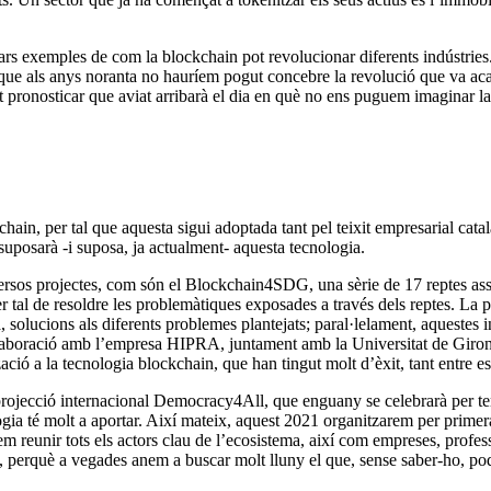
clars exemples de com la blockchain pot revolucionar diferents indústries
a que als anys noranta no hauríem pogut concebre la revolució que va ac
 pronosticar que aviat arribarà el dia en què no ens puguem imaginar la 
ain, per tal que aquesta sigui adoptada tant pel teixit empresarial català
suposarà -i suposa, ja actualment- aquesta tecnologia.
ersos projectes, com són el Blockchain4SDG, una sèrie de 17 reptes ass
 tal de resoldre les problemàtiques exposades a través dels reptes. La p
, solucions als diferents problemes plantejats; paral·lelament, aquestes 
·laboració amb l’empresa HIPRA, juntament amb la Universitat de Girona,
ció a la tecnologia blockchain, que han tingut molt d’èxit, tant entre e
rojecció internacional Democracy4All, que enguany se celebrarà per ter
gia té molt a aportar. Així mateix, aquest 2021 organitzarem per prime
m reunir tots els actors clau de l’ecosistema, així com empreses, profess
a, perquè a vegades anem a buscar molt lluny el que, sense saber-ho, po