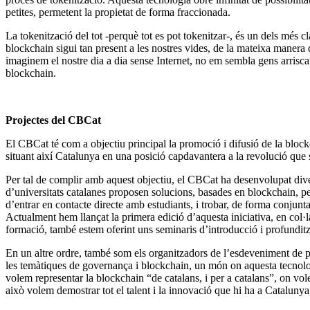
petites, permetent la propietat de forma fraccionada.
La tokenització del tot -perquè tot es pot tokenitzar-, és un dels més 
blockchain sigui tan present a les nostres vides, de la mateixa maner
imaginem el nostre dia a dia sense Internet, no em sembla gens arriscat
blockchain.
Projectes del CBCat
El CBCat té com a objectiu principal la promoció i difusió de la blockch
situant així Catalunya en una posició capdavantera a la revolució que 
Per tal de complir amb aquest objectiu, el CBCat ha desenvolupat div
d’universitats catalanes proposen solucions, basades en blockchain, per
d’entrar en contacte directe amb estudiants, i trobar, de forma conjunta
Actualment hem llançat la primera edició d’aquesta iniciativa, en col
formació, també estem oferint uns seminaris d’introducció i profunditza
En un altre ordre, també som els organitzadors de l’esdeveniment de p
les temàtiques de governança i blockchain, un món on aquesta tecnolo
volem representar la blockchain “de catalans, i per a catalans”, on vole
això volem demostrar tot el talent i la innovació que hi ha a Cataluny