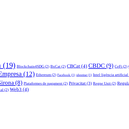
n
(19)
CBDC
(9)
CBCat
(4)
Blockchain4SDG
(2)
BxCat
(2)
CeFi
(2)
Empresa
(12)
Ethereum
(2)
Intel·ligència artificial
Facebook
(1)
identitat
(1)
Girona
(8)
Privacitat
(3)
Regul
Plataformes de pagament
(2)
Regne Unit
(2)
Web3
(4)
tal
(2)