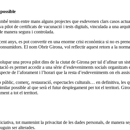
possible
ambé tenim entre mans alguns projectes que esdevenen clars casos actuals
pilot de certificats de vacunació i tests digitals, vinculada a una arqu
de manera segura i controlada.
s cent anys, es pot convertir en una enorme crisi econòmica si no es prene
nsumidors. El nom Obrir Girona, vol reflectir aquest retorn a la normalita
nvolupar una prova pilot dins de la ciutat de Girona per tal d’afinar un 
ó es permet accedir a una sèrie d’esdeveniments socials organitzats e
pecte de l’aforament i l’horari que la resta d’esdeveniments on els assiste
b públic, comerç, restauració, espectacles culturals… en definitiva, les
ilar possible al que serà el futur desplegament per tot el territori. Giron
ent a tot el territori.
iniciativa, tot mantenint la privacitat de les dades personals, de manera
uguin ser alterades.