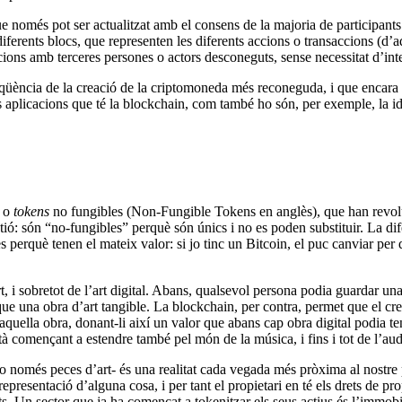
ue només pot ser actualitzat amb el consens de la majoria de participan
 diferents blocs, que representen les diferents accions o transaccions (d
ccions amb terceres persones o actors desconeguts, sense necessitat d’int
qüència de la creació de la criptomoneda més reconeguda, i que encara a
s aplicacions que té la blockchain, com també ho són, per exemple, la ident
, o
tokens
no fungibles (Non-Fungible Tokens en anglès), que han revoluc
üestió: són “no-fungibles” perquè són únics i no es poden substituir. La
s perquè tenen el mateix valor: si jo tinc un Bitcoin, el puc canviar per 
, i sobretot de l’art digital. Abans, qualsevol persona podia guardar una
r que una obra d’art tangible. La blockchain, per contra, permet que el cr
aquella obra, donant-li així un valor
que abans cap obra digital podia te
està començant a estendre també pel món de la música, i fins i tot de l’aud
o només peces d’art- és una realitat cada vegada més pròxima al nostre p
epresentació d’alguna cosa, i per tant el propietari en té els drets de propi
ts. Un sector que ja ha començat a tokenitzar els seus actius és l’immobi