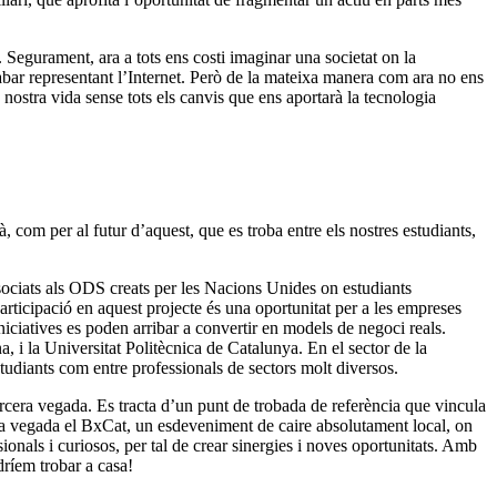
.
Segurament, ara a tots ens costi imaginar una societat on la
abar representant l’Internet. Però de la mateixa manera com ara no ens
nostra vida sense tots els canvis que ens aportarà la tecnologia
, com per al futur d’aquest, que es troba entre els nostres estudiants,
ociats als ODS creats per les Nacions Unides on estudiants
articipació en aquest projecte és una oportunitat per a les empreses
iniciatives es poden arribar a convertir en models de negoci reals.
 i la Universitat Politècnica de Catalunya. En el sector de la
studiants com entre professionals de sectors molt diversos.
cera vegada. Es tracta d’un punt de trobada de referència que vincula
ra vegada el BxCat, un esdeveniment de caire absolutament local, on
ionals i curiosos, per tal de crear sinergies i noves oportunitats. Amb
dríem trobar a casa!