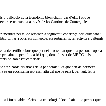
 d’aplicació de la tecnologia blockchain. Un d’ells, i el que
itectura estructurada a través de les Cambres de Comerç i les
n mesures per tal de retornar la seguretat i confiança dels ciutadans i
t: tornar a obrir els comerços, els restaurants, les activitats culturals
sistema de certificacions que permetin acreditar que una persona suposa
specialment per a l’ocasió i que, donat l’estat de MBCC dels
nts no han estat certificats.
 que eren habituals abans de la pandèmia i les que han de permetre
a és un ecosistema representatiu del nostre país i, per tant, fer la
 segura i immutable gràcies a la tecnologia blockchain, que permet que