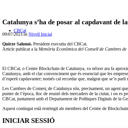
Catalunya s’ha de posar al capdavant de la
CBCat
09/07/2021
/
in
Nivell Inicial
Quirze Salomó.
President executiu del CBCat.
Article publicat a la
Memòria Econòmica del Consell de Cambres de
El CBCat, o Centre Blockchain de Catalunya, va néixer ara fa aproxima
Catalunya, amb el clar convenciment que és essencial que les empreses 
d’esperit capdavanter; només cal recordar que, malgrat que se’n parli me
Les Cambres de Comerç de Catalunya són, precisament, un agent que ent
punter de l’època, lloc de reunió dels mercaders de la ciutat, i on es
CBCat, juntament amb el Departament de Polítiques Digitals de la Gene
Aquest contingut està restringit als membres del Centre de Blockchai
INICIAR SESSIÓ