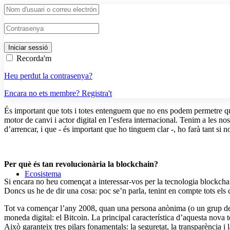
Recorda'm
Heu perdut la contrasenya?
Encara no ets membre? Registra't
És important que tots i totes entenguem que no ens podem permetre que
motor de canvi i actor digital en l’esfera internacional. Tenim a les n
d’arrencar, i que - és important que ho tinguem clar -, ho farà tant si 
Per què és tan revolucionària la blockchain?
Ecosistema
Si encara no heu començat a interessar-vos per la tecnologia blockcha
Doncs us he de dir una cosa: poc se’n parla, tenint en compte tots els 
Tot va començar l’any 2008, quan una persona anònima (o un grup de 
moneda digital: el Bitcoin. La principal característica d’aquesta nova tec
Això garanteix tres pilars fonamentals: la seguretat, la transparència i la