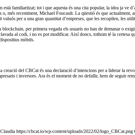
à familiaritzat; tot i que aquesta és una cita popular, la idea ja ve d’an
, més recentment, Michael Foucault. La qüestió és que actualment, amb
valuós per a una gran quantitat d’empreses, que les recopilen, les utilitze
 la blockchain, per primera vegada els usuaris no han de demanar o exigir
nclavada al codi, i no es pot modificar. Així doncs, tothom té la certesa q
dispositius mòbils.
la creació del CBCat és una declaració d’intencions per a liderar la rev
mpresaris i inversors. Ara és el moment de no defallir, hem de seguir rem
!
Claudia
https://cbcat.io/wp-content/uploads/2022/02/logo_CBCat.png