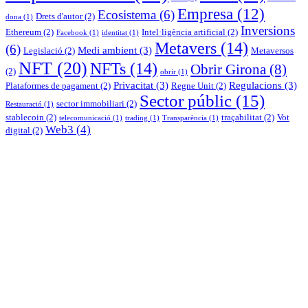
Empresa
(12)
Ecosistema
(6)
Drets d'autor
(2)
dona
(1)
Inversions
Ethereum
(2)
Intel·ligència artificial
(2)
Facebook
(1)
identitat
(1)
Metavers
(14)
(6)
Medi ambient
(3)
Legislació
(2)
Metaversos
NFT
(20)
NFTs
(14)
Obrir Girona
(8)
(2)
obrir
(1)
Privacitat
(3)
Regulacions
(3)
Plataformes de pagament
(2)
Regne Unit
(2)
Sector públic
(15)
sector immobiliari
(2)
Restauració
(1)
stablecoin
(2)
traçabilitat
(2)
Vot
telecomunicació
(1)
trading
(1)
Transparència
(1)
Web3
(4)
digital
(2)