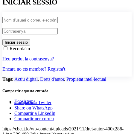
INICIAR SESSIÓ
Recorda'm
Heu perdut la contrasenya?
Encara no ets membre? Registra't
Tags:
Actiu digital
,
Drets d'autor
,
Propietat intel·lectual
Compartir aquesta entrada
Ecosistema
Compartir a Twitter
Share on WhatsApp
Compartir a LinkedIn
Compartir per correu
https://cbcat.io/wp-content/uploads/2021/11/dret-autor-400x286-