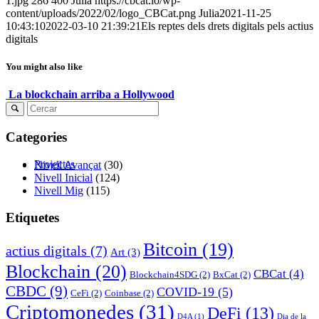
1.jpg
286
400
Julia
https://cbcat.io/wp-
content/uploads/2022/02/logo_CBCat.png
Julia
2021-11-25
10:43:10
2022-03-10 21:39:21
Els reptes dels drets digitals pels actius
digitals
You might also like
La blockchain arriba a Hollywood
Categories
Projectes
Nivell Avançat
(30)
Nivell Inicial
(124)
Nivell Mig
(115)
Etiquetes
Bitcoin
(19)
actius digitals
(7)
Art
(3)
Blockchain
(20)
CBCat
(4)
Blockchain4SDG
(2)
BxCat
(2)
CBDC
(9)
COVID-19
(5)
CeFi
(2)
Coinbase
(2)
Criptomonedes
(31)
DeFi
(13)
D4A
(1)
Dia de la