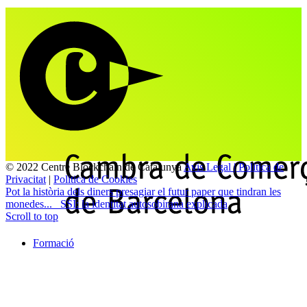
© 2022 Centre Blockchain de Catalunya
Avis Legal | Politica de
Privacitat
|
Politica de Cookies
Pot la història dels diners presagiar el futur paper que tindran les
monedes...
SSI: la identitat autosobirana explicada
Scroll to top
Formació