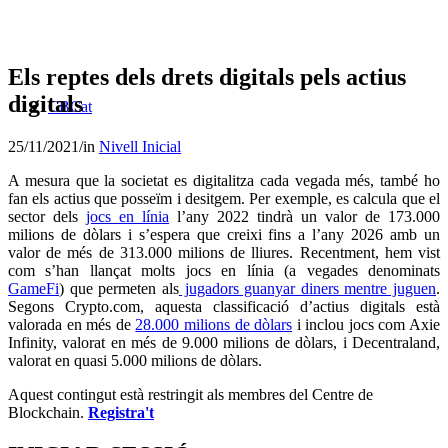
Els reptes dels drets digitals pels actius
digitals
CBCat
25/11/2021
/
in
Nivell Inicial
A mesura que la societat es digitalitza cada vegada més, també ho
fan els actius que posseïm i desitgem. Per exemple, es calcula que el
sector dels
jocs en línia
l’any 2022 tindrà un valor de 173.000
milions de dòlars i s’espera que creixi fins a l’any 2026 amb un
valor de més de 313.000 milions de lliures. Recentment, hem vist
com s’han llançat molts jocs en línia (a vegades denominats
GameFi
) que permeten als
jugadors guanyar diners mentre juguen
.
Segons Crypto.com, aquesta classificació d’actius digitals està
valorada en més de
28.000 milions de dòlars
i inclou jocs com Axie
Infinity, valorat en més de 9.000 milions de dòlars, i Decentraland,
valorat en quasi 5.000 milions de dòlars.
Aquest contingut està restringit als membres del Centre de
Blockchain.
Registra't