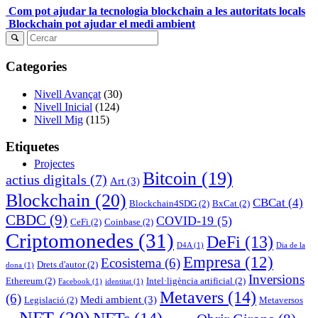
Com pot ajudar la tecnologia blockchain a les autoritats locals
Blockchain pot ajudar el medi ambient
Categories
Nivell Avançat
(30)
Nivell Inicial
(124)
Nivell Mig
(115)
Etiquetes
Projectes
Bitcoin
(19)
actius digitals
(7)
Art
(3)
Blockchain
(20)
CBCat
(4)
Blockchain4SDG
(2)
BxCat
(2)
CBDC
(9)
COVID-19
(5)
CeFi
(2)
Coinbase
(2)
Criptomonedes
(31)
DeFi
(13)
D4A
(1)
Dia de la
Empresa
(12)
Ecosistema
(6)
Drets d'autor
(2)
dona
(1)
Inversions
Ethereum
(2)
Intel·ligència artificial
(2)
Facebook
(1)
identitat
(1)
Metavers
(14)
(6)
Medi ambient
(3)
Legislació
(2)
Metaversos