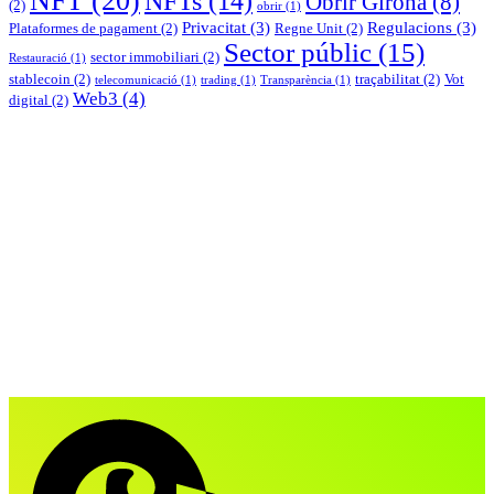
NFT
(20)
NFTs
(14)
Obrir Girona
(8)
(2)
obrir
(1)
Privacitat
(3)
Regulacions
(3)
Plataformes de pagament
(2)
Regne Unit
(2)
Sector públic
(15)
sector immobiliari
(2)
Restauració
(1)
stablecoin
(2)
traçabilitat
(2)
Vot
telecomunicació
(1)
trading
(1)
Transparència
(1)
Web3
(4)
digital
(2)