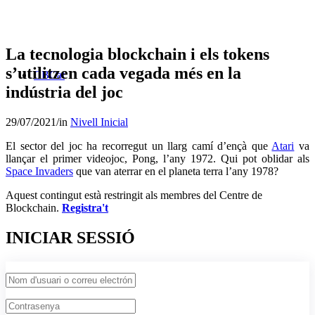
La tecnologia blockchain i els tokens
s’utilitzen cada vegada més en la
CBCat
indústria del joc
29/07/2021
/
in
Nivell Inicial
El sector del joc ha recorregut un llarg camí d’ençà que
Atari
va
llançar el primer videojoc, Pong, l’any 1972. Qui pot oblidar als
Space Invaders
que van aterrar en el planeta terra l’any 1978?
Aquest contingut està restringit als membres del Centre de
Blockchain.
Registra't
INICIAR SESSIÓ