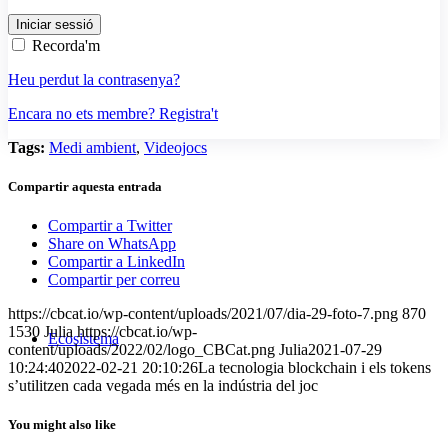
Recorda'm
Heu perdut la contrasenya?
Encara no ets membre? Registra't
Tags:
Medi ambient
,
Videojocs
Compartir aquesta entrada
Compartir a Twitter
Share on WhatsApp
Compartir a LinkedIn
Compartir per correu
https://cbcat.io/wp-content/uploads/2021/07/dia-29-foto-7.png
870
1530
Julia
https://cbcat.io/wp-
Ecosistema
content/uploads/2022/02/logo_CBCat.png
Julia
2021-07-29
10:24:40
2022-02-21 20:10:26
La tecnologia blockchain i els tokens
s’utilitzen cada vegada més en la indústria del joc
You might also like