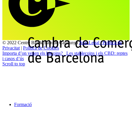
© 2022 Centre Blockchain de Catalunya
Avis Legal | Politica de
Privacitat
|
Politica de Cookies
Importa d’on venen els bitcoins?
Les stablecoins i els CBD: reptes
i casos d’ús
Scroll to top
Formació