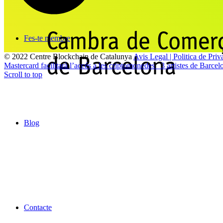
Fes-te membre
© 2022 Centre Blockchain de Catalunya
Avis Legal | Politica de Priva
Mastercard facilitarà l’accés a les criptomonedes
3 artistes de Barcel
Scroll to top
Blog
Contacte