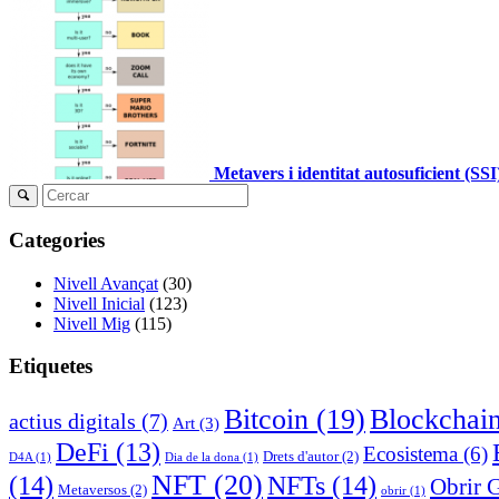
Metavers i identitat autosuficient (SS
Categories
Nivell Avançat
(30)
Nivell Inicial
(123)
Nivell Mig
(115)
Etiquetes
Bitcoin
(19)
Blockchai
actius digitals
(7)
Art
(3)
DeFi
(13)
Ecosistema
(6)
Drets d'autor
(2)
D4A
(1)
Dia de la dona
(1)
NFT
(20)
(14)
NFTs
(14)
Obrir 
Metaversos
(2)
obrir
(1)