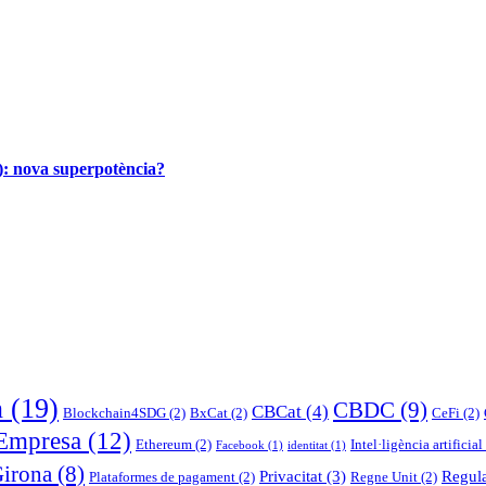
I): nova superpotència?
n
(19)
CBDC
(9)
CBCat
(4)
Blockchain4SDG
(2)
BxCat
(2)
CeFi
(2)
Empresa
(12)
Ethereum
(2)
Intel·ligència artificial
Facebook
(1)
identitat
(1)
Girona
(8)
Privacitat
(3)
Regul
Plataformes de pagament
(2)
Regne Unit
(2)