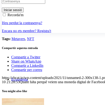
Recorda'm
Heu perdut la contrasenya?
Encara no ets membre? Registra't
Tags:
Metavers
,
NFT
Compartir aquesta entrada
Compartir a Twitter
Share on WhatsApp
Compartir a LinkedIn
Compartir per correu
https://cbcat.io/wp-content/uploads/2021/11/unnamed-2-300x138-1.p
Ecosistema
10 21:28:53
Quant falta perquè veiem una moneda digital de Faceboo
You might also like