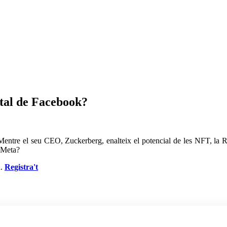
tal de Facebook?
entre el seu CEO, Zuckerberg, enalteix el potencial de les NFT, la RA
r Meta?
n.
Registra't