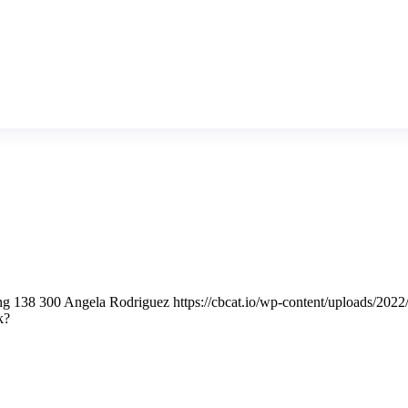
ng
138
300
Angela Rodriguez
https://cbcat.io/wp-content/uploads/20
k?