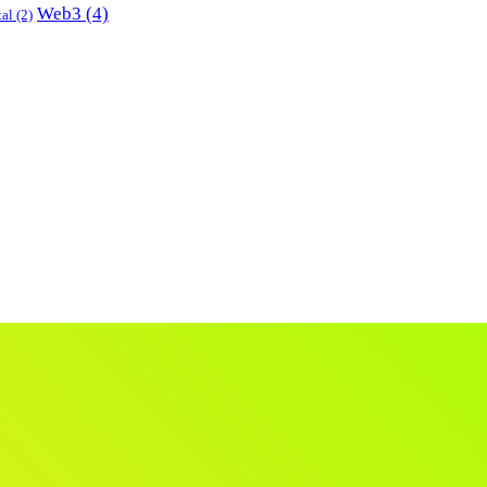
Web3
(4)
tal
(2)