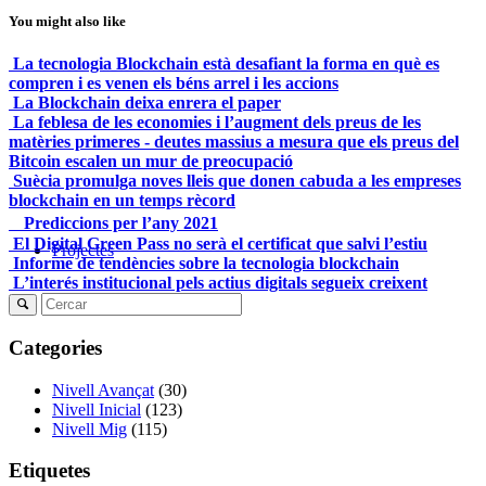
You might also like
La tecnologia Blockchain està desafiant la forma en què es
compren i es venen els béns arrel i les accions
La Blockchain deixa enrera el paper
La feblesa de les economies i l’augment dels preus de les
matèries primeres - deutes massius a mesura que els preus del
Bitcoin escalen un mur de preocupació
Suècia promulga noves lleis que donen cabuda a les empreses
blockchain en un temps rècord
Prediccions per l’any 2021
El Digital Green Pass no serà el certificat que salvi l’estiu
Projectes
Informe de tendències sobre la tecnologia blockchain
L’interés institucional pels actius digitals segueix creixent
Categories
Nivell Avançat
(30)
Nivell Inicial
(123)
Nivell Mig
(115)
Etiquetes