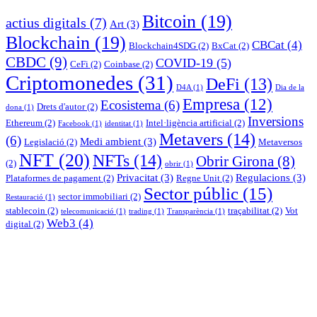
Bitcoin
(19)
actius digitals
(7)
Art
(3)
Blockchain
(19)
CBCat
(4)
Blockchain4SDG
(2)
BxCat
(2)
CBDC
(9)
COVID-19
(5)
CeFi
(2)
Coinbase
(2)
Criptomonedes
(31)
DeFi
(13)
D4A
(1)
Dia de la
Empresa
(12)
Ecosistema
(6)
Drets d'autor
(2)
dona
(1)
Inversions
Ethereum
(2)
Intel·ligència artificial
(2)
Facebook
(1)
identitat
(1)
Metavers
(14)
(6)
Medi ambient
(3)
Legislació
(2)
Metaversos
NFT
(20)
NFTs
(14)
Obrir Girona
(8)
(2)
obrir
(1)
Privacitat
(3)
Regulacions
(3)
Plataformes de pagament
(2)
Regne Unit
(2)
Sector públic
(15)
sector immobiliari
(2)
Restauració
(1)
stablecoin
(2)
traçabilitat
(2)
Vot
telecomunicació
(1)
trading
(1)
Transparència
(1)
Web3
(4)
digital
(2)