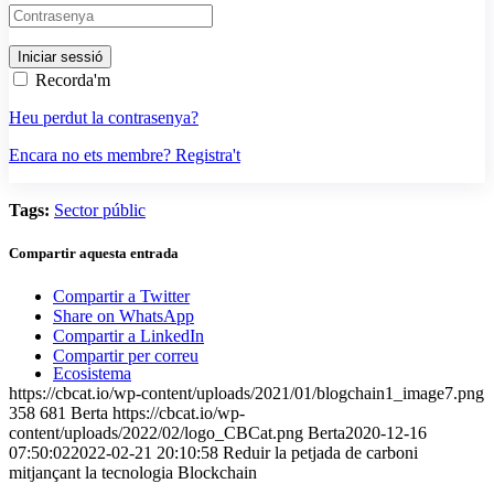
Recorda'm
Heu perdut la contrasenya?
Encara no ets membre? Registra't
Tags:
Sector públic
Compartir aquesta entrada
Compartir a Twitter
Share on WhatsApp
Compartir a LinkedIn
Compartir per correu
Ecosistema
https://cbcat.io/wp-content/uploads/2021/01/blogchain1_image7.png
358
681
Berta
https://cbcat.io/wp-
content/uploads/2022/02/logo_CBCat.png
Berta
2020-12-16
07:50:02
2022-02-21 20:10:58
Reduir la petjada de carboni
mitjançant la tecnologia Blockchain