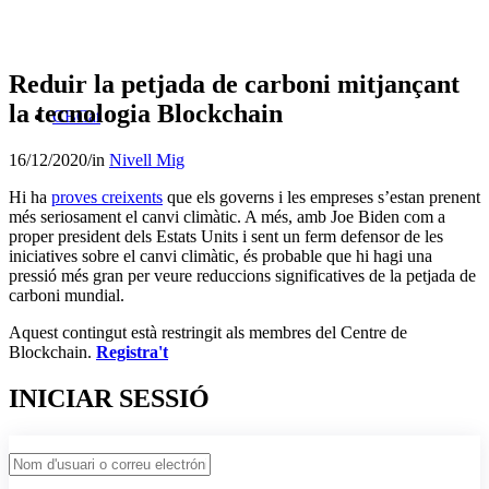
Reduir la petjada de carboni mitjançant
la tecnologia Blockchain
CBCat
16/12/2020
/
in
Nivell Mig
Hi ha
proves creixents
que els governs i les empreses s’estan prenent
més seriosament el canvi climàtic. A més, amb Joe Biden com a
proper president dels Estats Units i sent un ferm defensor de les
iniciatives sobre el canvi climàtic, és probable que hi hagi una
pressió més gran per veure reduccions significatives de la petjada de
carboni mundial.
Aquest contingut està restringit als membres del Centre de
Blockchain.
Registra't
INICIAR SESSIÓ