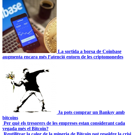
La sortida a borsa de Coinbase
augmenta encara més l’atenció entorn de les criptomonedes
Projectes
Ja pots comprar un Banksy amb
bitcoins
Per què els tresorers de les empreses estan considerant cada
vegada més el Bitcoin?
Reutilitzar la calor de la mineria de Bitcoin pot resoldre la crisi