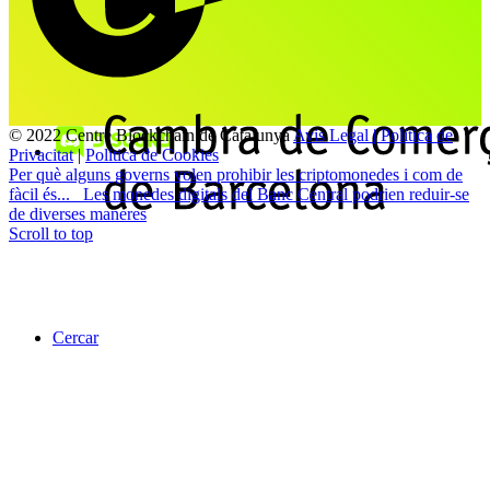
© 2022 Centre Blockchain de Catalunya
Avis Legal | Politica de
Privacitat
|
Politica de Cookies
Per què alguns governs volen prohibir les criptomonedes i com de
fàcil és...
Les monedes digitals del Banc Central podrien reduir-se
de diverses maneres
Scroll to top
Cercar