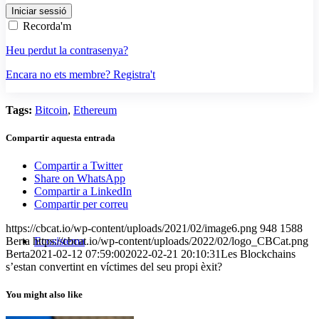
Recorda'm
Heu perdut la contrasenya?
Encara no ets membre? Registra't
Tags:
Bitcoin
,
Ethereum
Compartir aquesta entrada
Compartir a Twitter
Share on WhatsApp
Compartir a LinkedIn
Compartir per correu
https://cbcat.io/wp-content/uploads/2021/02/image6.png
948
1588
Berta
https://cbcat.io/wp-content/uploads/2022/02/logo_CBCat.png
Ecosistema
Berta
2021-02-12 07:59:00
2022-02-21 20:10:31
Les Blockchains
s’estan convertint en víctimes del seu propi èxit?
You might also like