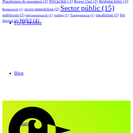
Privacitat
(3)
Regulacions
(3)
Plataformes de pagament
(2)
Regne Unit
(2)
Sector públic
(15)
sector immobiliari
(2)
Restauració
(1)
stablecoin
(2)
traçabilitat
(2)
Vot
telecomunicació
(1)
trading
(1)
Transparència
(1)
Web3
(4)
digital
(2)
Fes-te membre
Blog
Contacte