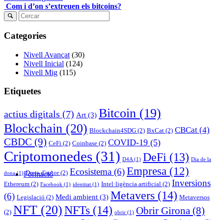
Com i d’on s’extreuen els bitcoins?
Categories
Nivell Avançat
(30)
Nivell Inicial
(124)
Nivell Mig
(115)
Etiquetes
Bitcoin
(19)
actius digitals
(7)
Art
(3)
Blockchain
(20)
CBCat
(4)
Blockchain4SDG
(2)
BxCat
(2)
CBDC
(9)
COVID-19
(5)
CeFi
(2)
Coinbase
(2)
Criptomonedes
(31)
DeFi
(13)
D4A
(1)
Dia de la
Empresa
(12)
Ecosistema
(6)
Drets d'autor
(2)
Formació
dona
(1)
Inversions
Ethereum
(2)
Intel·ligència artificial
(2)
Facebook
(1)
identitat
(1)
Metavers
(14)
(6)
Medi ambient
(3)
Legislació
(2)
Metaversos
NFT
(20)
NFTs
(14)
Obrir Girona
(8)
(2)
obrir
(1)