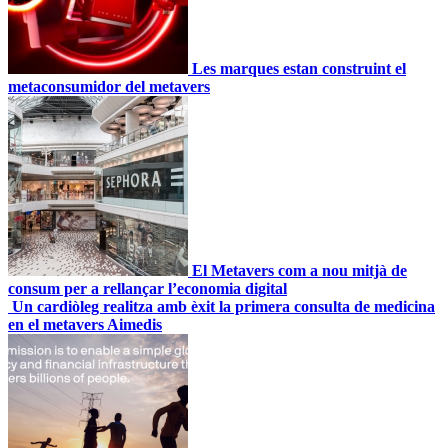
Les marques estan construint el
metaconsumidor del metavers
El Metavers com a nou mitjà de
consum per a rellançar l’economia digital
Un cardiòleg realitza amb èxit la primera consulta de medicina
en el metavers Aimedis