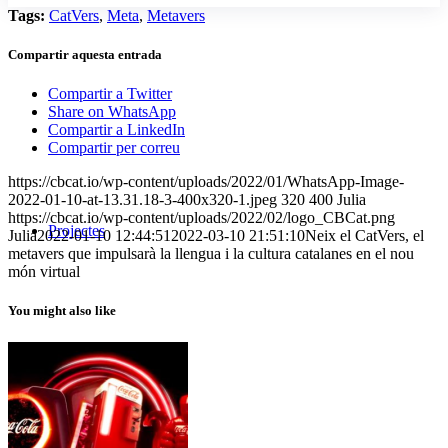
Tags:
CatVers
,
Meta
,
Metavers
Compartir aquesta entrada
Compartir a Twitter
Share on WhatsApp
Compartir a LinkedIn
Compartir per correu
https://cbcat.io/wp-content/uploads/2022/01/WhatsApp-Image-
2022-01-10-at-13.31.18-3-400x320-1.jpeg
320
400
Julia
https://cbcat.io/wp-content/uploads/2022/02/logo_CBCat.png
Projectes
Julia
2022-01-10 12:44:51
2022-03-10 21:51:10
Neix el CatVers, el
metavers que impulsarà la llengua i la cultura catalanes en el nou
món virtual
You might also like