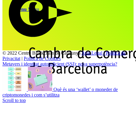
Menu
Menu
© 2022 Centre Blockchain de Catalunya
Avis Legal | Politica de
Privacitat
|
Politica de Cookies
Metavers i identitat autosuficient (SSI): nova superpotència?
Què és una ‘wallet’ o moneder de
criptomonedes i com s’utilitza
Scroll to top