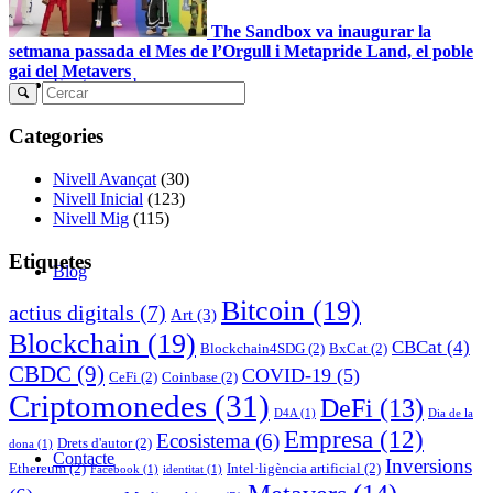
The Sandbox va inaugurar la
setmana passada el Mes de l’Orgull i Metapride Land, el poble
gai del Metavers
Fes-te membre
Categories
Nivell Avançat
(30)
Nivell Inicial
(123)
Nivell Mig
(115)
Etiquetes
Blog
Bitcoin
(19)
actius digitals
(7)
Art
(3)
Blockchain
(19)
CBCat
(4)
Blockchain4SDG
(2)
BxCat
(2)
CBDC
(9)
COVID-19
(5)
CeFi
(2)
Coinbase
(2)
Criptomonedes
(31)
DeFi
(13)
D4A
(1)
Dia de la
Empresa
(12)
Ecosistema
(6)
Drets d'autor
(2)
dona
(1)
Contacte
Inversions
Ethereum
(2)
Intel·ligència artificial
(2)
Facebook
(1)
identitat
(1)