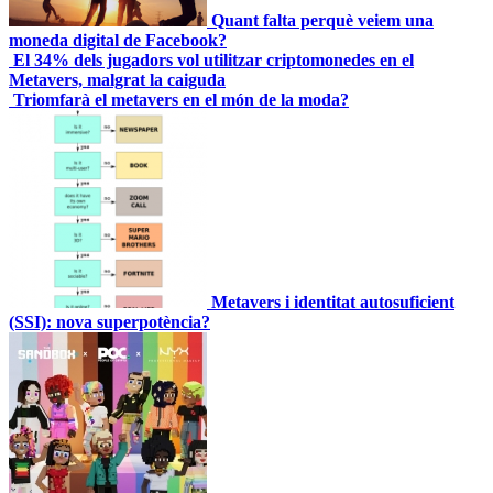
Quant falta perquè veiem una
moneda digital de Facebook?
El 34% dels jugadors vol utilitzar criptomonedes en el
Metavers, malgrat la caiguda
Triomfarà el metavers en el món de la moda?
Metavers i identitat autosuficient
(SSI): nova superpotència?
Formació