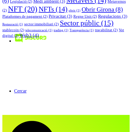
Metavers
(14)
(6)
Medi ambient
(3)
Legislació
(2)
Metaversos
NFT
(20)
NFTs
(14)
Obrir Girona
(8)
(2)
obrir
(1)
Privacitat
(3)
Regulacions
(3)
Plataformes de pagament
(2)
Regne Unit
(2)
Sector públic
(15)
sector immobiliari
(2)
Restauració
(1)
stablecoin
(2)
traçabilitat
(2)
Vot
telecomunicació
(1)
trading
(1)
Transparència
(1)
Web3
(4)
digital
(2)
Cercar